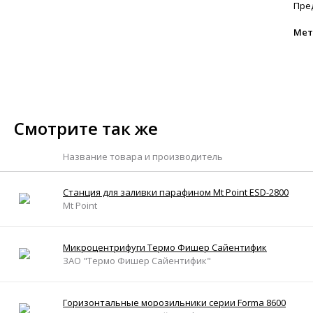
Пре
Мет
Смотрите так же
Название товара и производитель
Станция для заливки парафином Mt Point ESD-2800
Mt Point
Микроцентрифуги Термо Фишер Сайентифик
ЗАО "Термо Фишер Сайентифик"
Горизонтальные морозильники серии Forma 8600