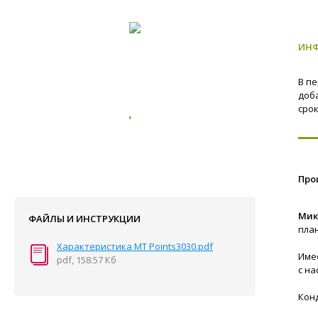
ИН
В п
доб
сро
Про
Мик
ФАЙЛЫ И ИНСТРУКЦИИ
план
Характеристика MT Points3030.pdf
Име
pdf, 158.57 Кб
с на
Конд