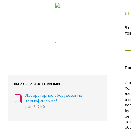
ИН
В 
то
Пр
Оп
ФАЙЛЫ И ИНСТРУКЦИИ
Хо
ли
Лабораторное оборудование
яв
Термофишер.pdf
Хо
pdf, 847 Кб
бут
ре
не
об