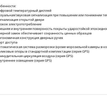
обенности:
Цифровой температурный дисплей
Визуальная/звуковая сигнализация при повышении или понижении т
Сигнализация открытой двери
Низкое электропотребление
Внешняя и внутренняя поверхность покрыты ударостойкой эпоксидн
Дверной замок обеспечивает сохранность ценных образцов
Эргономичная конструкция дверных ручек
орт доступа
Автоматическая система разморозки (кроме морозильной камеры в 
Роликовые опоры в стандартной комплектации (серия GPS)
ринудительная циркуляция воздуха (серия GPS)
нутреннее освещение (серия GPS)