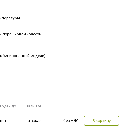
емпературы
ой порошковой краской
комбинированной модели)
Годен до
Наличие
нет
на заказ
без НДС
В корзину