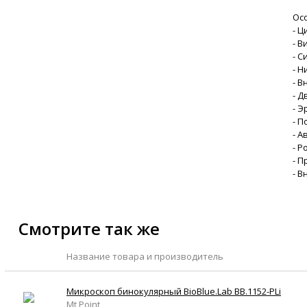
Ос
- 
- 
- 
- 
- 
- 
- 
- П
- 
- 
- П
- В
Смотрите так же
Название товара и производитель
Микроскоп бинокулярный BioBlue.Lab BB.1152-PLi
Mt Point