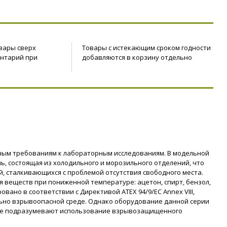
вары сверх
Товары с истекающим сроком годности
ентарий при
добавляются в корзину отдельно
енным требованиям к лабораторным исследованиям. В модельной
, состоящая из холодильного и морозильного отделений, что
 сталкивающихся с проблемой отсутствия свободного места.
 веществ при пониженной температуре: ацетон, спирт, бензол,
вано в соответствии с Директивой ATEX 94/9/EC Annex VIII,
ьно взрывоопасной среде. Однако оборудование данной серии
орые подразумевают использование взрывозащищенного