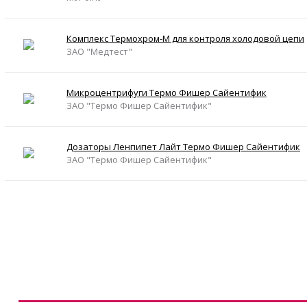
Комплекс Термохром-М для контроля холодовой цепи
ЗАО "Медтест"
Микроцентрифуги Термо Фишер Сайентифик
ЗАО "Термо Фишер Сайентифик"
Дозаторы Ленпипет Лайт Термо Фишер Сайентифик
ЗАО "Термо Фишер Сайентифик"