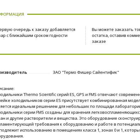
ФОРМАЦИЯ
первую очередь к заказу добавляется
Вы можете заказать то
вар с ближайшим сроком годности
остатка, оставив комм
заказе
оизводитель
ЗАО "Термо Фишер Сайентифик"
исание:
лодильники Thermo Scientific серий ES, GPS и FMS отвечают соврем
нейке холодильников серии ES присутствует комбинированная модель
ляется идеальным решением для небольших по площади лабораторий,
лодильники серии FMS созданы для хранения легковоспламеняющихся
ан и другие растворители и вещества. Это оборудование сконструиро
гламентирующей требования к оборудованию и работе в потенциал
 подлежит использованию в помещениях класса 1, зонах 0 и 1, кот
орудования.