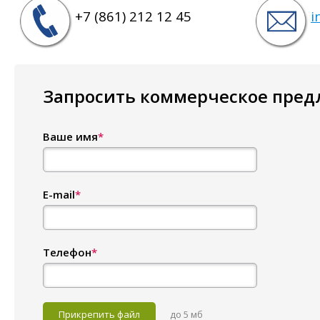
+7 (861) 212 12 45
i
Запросить коммерческое пре
Ваше имя
*
E-mail
*
Телефон
*
Прикрепить файл
до 5 мб