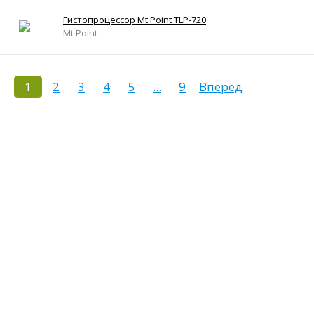
Гистопроцессор Mt Point TLP-720
Mt Point
1
2
3
4
5
...
9
Вперед