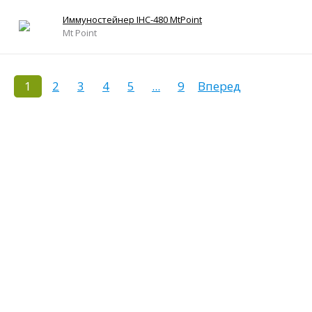
Иммуностейнер IHC-480 MtPoint
Mt Point
1
2
3
4
5
...
9
Вперед