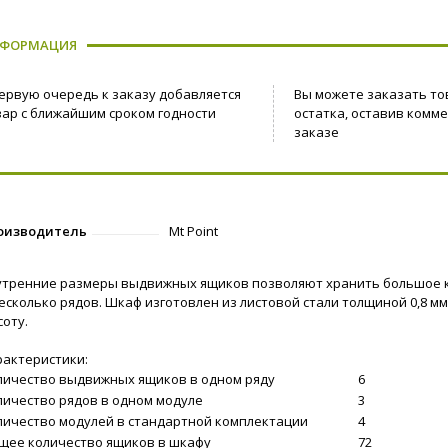
ФОРМАЦИЯ
первую очередь к заказу добавляется
Вы можете заказать то
вар с ближайшим сроком годности
остатка, оставив комм
заказе
оизводитель
Mt Point
утренние размеры выдвижных ящиков позволяют хранить большое к
несколько рядов. Шкаф изготовлен из листовой стали толщиной 0,8 
оту.
рактеристики:
личество выдвижных ящиков в одном ряду
6
личество рядов в одном модуле
3
личество модулей в стандартной комплектации
4
щее количество ящиков в шкафу
72