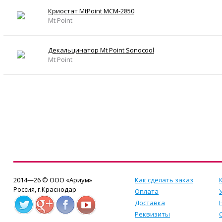
Криостат MtPoint MCM-2850
Mt Point
Декальцинатор Mt Point Sonocool
Mt Point
2014—26 © ООО «Ариум»
Как сделать заказ
Россия, г.Краснодар
Оплата
Доставка
Реквизиты