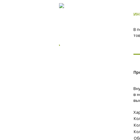
ИН
В 
то
Пр
Вн
в 
выс
Ха
Ко
Ко
Ко
Об