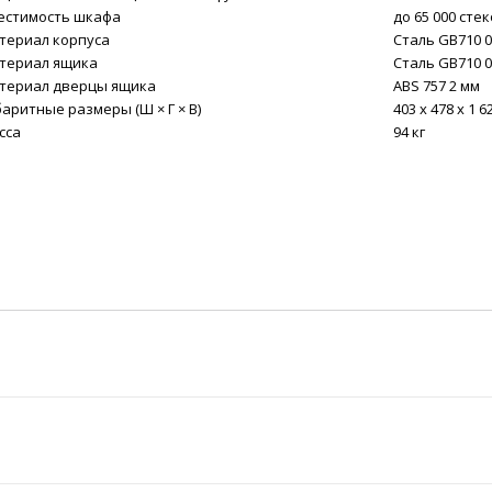
естимость шкафа
до 65 000 сте
териал корпуса
Сталь GB710 0
териал ящика
Сталь GB710 0
териал дверцы ящика
ABS 757 2 мм
баритные размеры (Ш × Г × В)
403 х 478 х 1 6
сса
94 кг