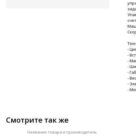
упр
зад
Упа
сче
Маш
Скор
Тех
- Ц
- В
- Ма
- Ши
- Га
- Вес
- Эл
- Мо
Смотрите так же
Название товара и производитель