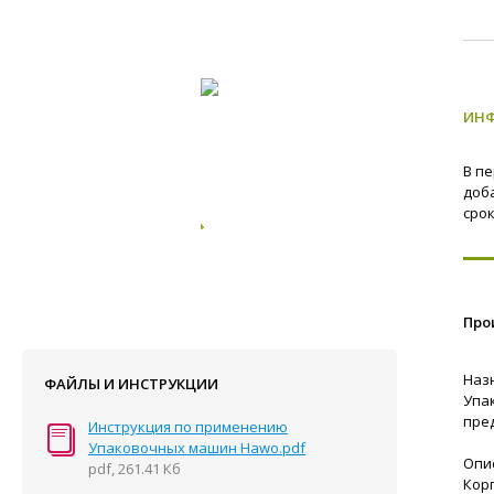
ИН
В п
доб
сро
Про
Наз
ФАЙЛЫ И ИНСТРУКЦИИ
Упа
пре
Инструкция по применению
Упаковочных машин Hawo.pdf
Опи
pdf, 261.41 Кб
Кор