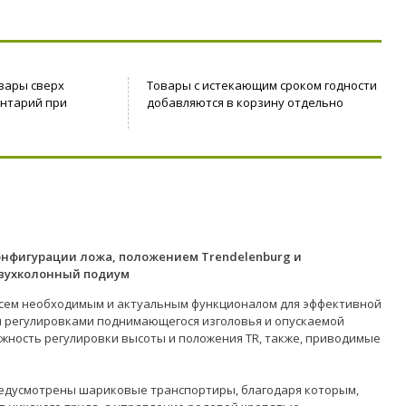
вары сверх
Товары с истекающим сроком годности
ентарий при
добавляются в корзину отдельно
онфигурации ложа, положением Trendelenburg и
двухколонный подиум
всем необходимым и актуальным функционалом для эффективной
и регулировками поднимающегося изголовья и опускаемой
ожность регулировки высоты и положения TR, также, приводимые
предусмотрены шариковые транспортиры, благодаря которым,