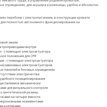
т никакого труда, а управление родовой кроватью,
ых ограждениях, для акушера и роженицы, удобно и абсолютно
виях перебоев с электропитанием, в конструкции кровати
но для полностью автономного функционирования на
ковой эмали
ектроприводами внутри
и - с помощью электроактуатора
ьное положения для CPR
ции - с помощью электроактуатора
ух независимых электроактуаторов
ых панелей в боковых ограждениях
отсутствии электричества
 удобного позиционирования
уществляемое механически
ами для визуального контроля
из синтетической резины
ючками на четыре ёмкости
 икроножными ложементами
ми колпаками