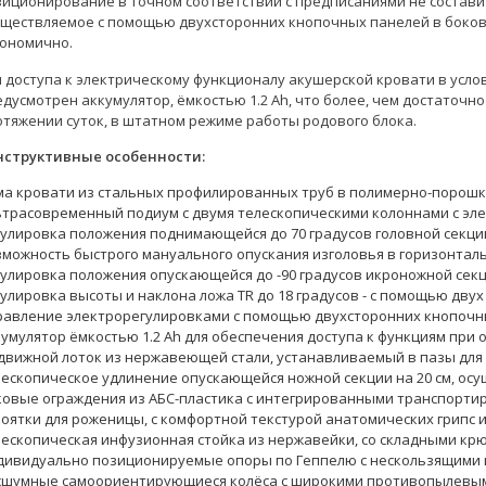
зиционирование в точном соответствии с предписаниями не состави
уществляемое с помощью двухсторонних кнопочных панелей в боков
гономично.
я доступа к электрическому функционалу акушерской кровати в усло
едусмотрен аккумулятор, ёмкостью 1.2 Ah, что более, чем достаточ
отяжении суток, в штатном режиме работы родового блока.
нструктивные особенности:
ма кровати из стальных профилированных труб в полимерно-порош
ьтрасовременный подиум с двумя телескопическими колоннами с эл
гулировка положения поднимающейся до 70 градусов головной секци
зможность быстрого мануального опускания изголовья в горизонтал
гулировка положения опускающейся до -90 градусов икроножной сек
гулировка высоты и наклона ложа TR до 18 градусов - с помощью дв
равление электрорегулировками с помощью двухсторонних кнопочн
умулятор ёмкостью 1.2 Ah для обеспечения доступа к функциям при 
движной лоток из нержавеющей стали, устанавливаемый в пазы для
лескопическое удлинение опускающейся ножной секции на 20 см, ос
ковые ограждения из АБС-пластика с интегрированными транспортир
коятки для роженицы, с комфортной текстурой анатомических грипс 
лескопическая инфузионная стойка из нержавейки, со складными кр
дивидуально позиционируемые опоры по Геппелю с нескользящими
сшумные самоориентирующиеся колёса с широкими противопылевы