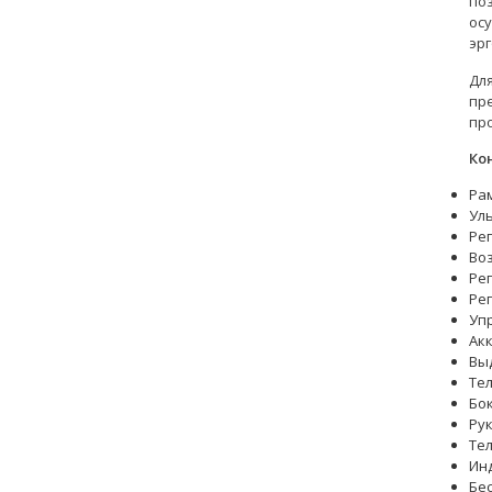
по
ос
эр
Дл
пр
пр
Ко
Ра
Ул
Ре
Во
Ре
Ре
Уп
Акк
Вы
Те
Бо
Ру
Те
Ин
Бе