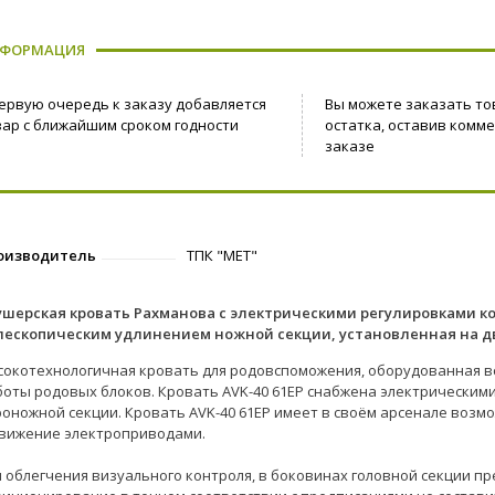
ФОРМАЦИЯ
первую очередь к заказу добавляется
Вы можете заказать то
вар с ближайшим сроком годности
остатка, оставив комм
заказе
оизводитель
ТПК "МЕТ"
ушерская кровать Рахманова c электрическими регулировками к
лескопическим удлинением ножной секции, установленная на 
сокотехнологичная кровать для родовспоможения, оборудованная 
боты родовых блоков. Кровать AVK-40 61EP снабжена электрическим
роножной секции. Кровать AVK-40 61EP имеет в своём арсенале возм
движение электроприводами.
я облегчения визуального контроля, в боковинах головной секции 