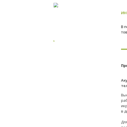
ИН
В 
то
Пр
Ак
те
Вы
ра
ик
в 
Дл