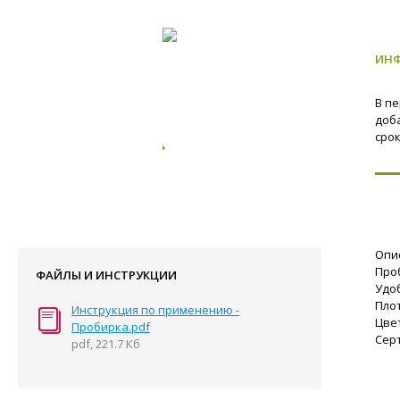
ИН
В п
доб
сро
Опи
Про
ФАЙЛЫ И ИНСТРУКЦИИ
Удо
Пло
Инструкция по применению -
Цве
Пробирка.pdf
Серт
pdf, 221.7 Кб